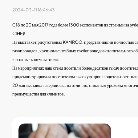
2024-03-11 16:46:43
С 18 по 20 мая 2017 года более 1300 экспонентов из страны и за р
CIHE)!
На выставке присутствовал KAMROO, представивший полностью сва
газопроводов, крупномасштабных трубопроводов отопительного обор
высоких -конечные поля.
На мероприятиях наш стенд посетили более десятков тысяч посетит
продемонстрировала посетителям высокую производительность на
20 мая выставка завершилась на отлично, с полным урожаем много
преимущества для клиентов.