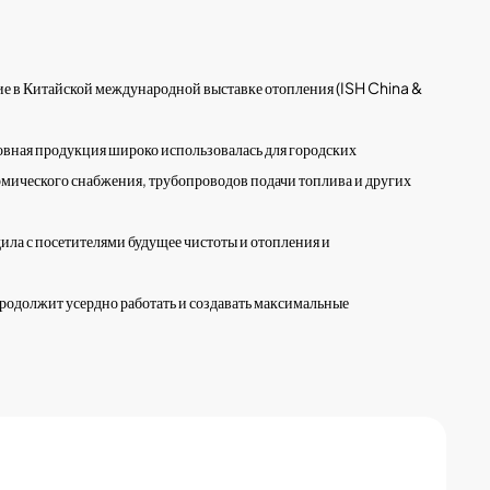
тие в Китайской международной выставке отопления (ISH China &
вная продукция широко использовалась для городских
рмического снабжения, трубопроводов подачи топлива и других
ла с посетителями будущее чистоты и отопления и
одолжит усердно работать и создавать максимальные