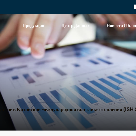
Продукция
Центр Данных
Новости И Бло
тие в Китайской международной выставке отопления (ISH 