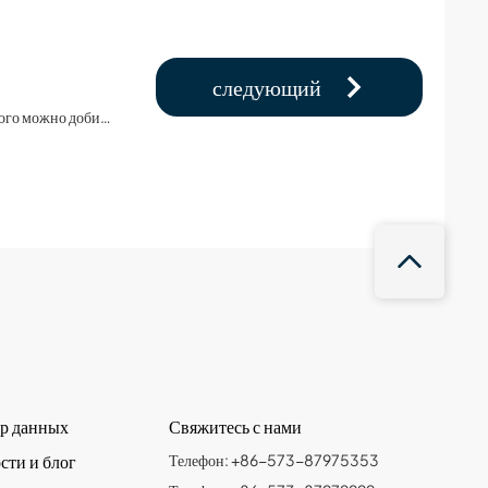
следующий
Производство электроэнергии жизненно важно для современной цивилизации. Этого можно добиться разными способами, включая фотоэлектрические, электрохимические, солнечные и ветровые. Однако они очень малы по масштабу…
р данных
Свяжитесь с нами
сти и блог
Телефон: +86-573-87975353