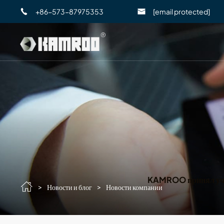
+86-573-87975353
[email protected]
KAMROO принял учас
>
>
Новости и блог
Новости компании