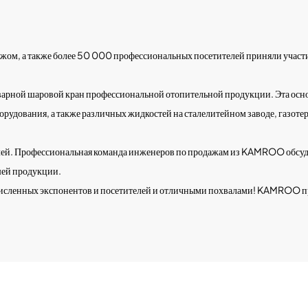
убежом, а также более 50 000 профессиональных посетителей приняли учас
рной шаровой кран профессиональной отопительной продукции. Эта осно
удования, а также различных жидкостей на сталелитейном заводе, газоте
елей. Профессиональная команда инженеров по продажам из KAMROO обсуди
шей продукции.
численных экспонентов и посетителей и отличными похвалами! KAMROO пр