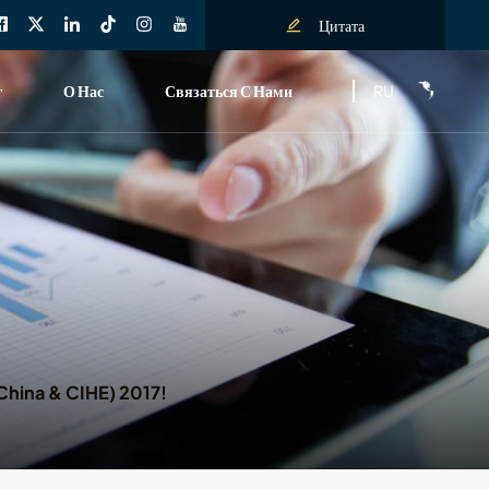
Цитата
RU
г
О Нас
Связаться С Нами
China & CIHE) 2017!