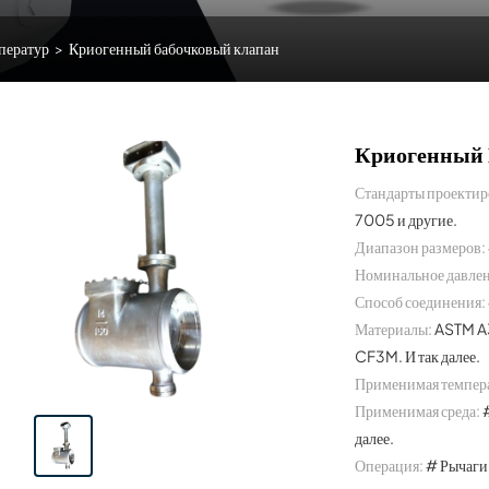
ператур
>
Криогенный бабочковый клапан
Криогенный 
Стандарты проектир
7005 и другие.
Диапазон размеров:
Номинальное давлен
Способ соединения:
Материалы:
ASTM A
CF3M. И так далее.
Применимая темпера
Применимая среда:
далее.
Операция:
# Рычаги,