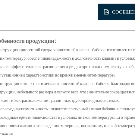
СООБЩЕ
обенности продукции:
онструкция криогенной среды: криогенный клапан - бабочка изготовлен из с
их температур, обеспечивая надежность и долговечность клапана в услови
ывает эффект теплового расширения и усадки при низких температурах, о
луатационные характеристики во время изменения температуры.
онструкция компактная и легкая: криогенный клапан - бабочка благодаря 
трукции, небольшого размера и легкого веса, что значительно сокращает ис
гчает гибкое расположение в различных трубопроводных системах.
ревосходная герметичность: низкотемпературный клапан бабочки использу
осходные герметичные свойства в условиях низкой температуры. Его герме
ивостоять сжатию и отверждению материала, вызванному низкой температу
тнения.