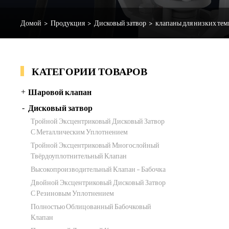
Домой
>
Продукция
>
Дисковый затвор
>
клапаны для низких тем
КАТЕГОРИИ ТОВАРОВ
Шаровой клапан
Дисковый затвор
Тройной Эксцентриковый Дисковый Затвор
С Металлическим Уплотнением
Тройной Эксцентриковый Многослойный
Твёрдоуплотнительный Клапан
Высокопроизводительный Клапан - Бабочка
Двойной Эксцентриковый Дисковый Затвор
С Резиновым Уплотнением
Полностью Облицованный Бабочковый
Клапан