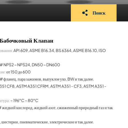
Поиск
Бабочковый Клапан
ования:
API 609, ASME B16.34, BS 6364, ASME B16.10, ISO
# NPS2 ~ NPS24, DN50 ~ DN600
ие:
от 150 до 600
# фланец, пара зажимов, выпуклое ухо, BW и так далее.
351 CF8, ASTM A351 CFRM, ASTM A351 - CF3, ASTM A351 -
тура:
~ 196°C ~ 80°C
# жидкий кислород, жидкий азот, сжиженный природный газ и так
 шестерни, пневматические, электрические и так далее.