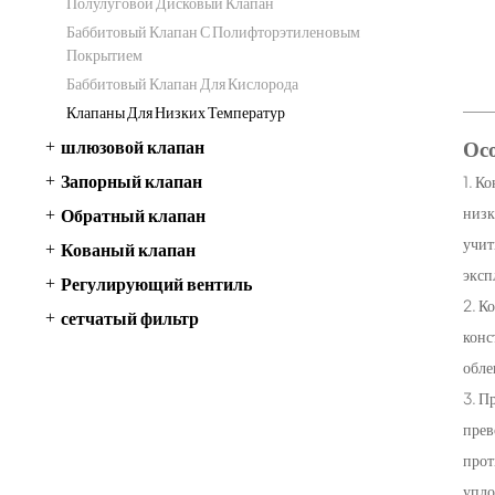
Полулуговой Дисковый Клапан
Баббитовый Клапан С Полифторэтиленовым
Покрытием
Баббитовый Клапан Для Кислорода
Клапаны Для Низких Температур
Ос
шлюзовой клапан
Запорный клапан
1. К
низк
Обратный клапан
учит
Кованый клапан
эксп
Регулирующий вентиль
2. К
сетчатый фильтр
конс
обле
3. П
прев
прот
упло