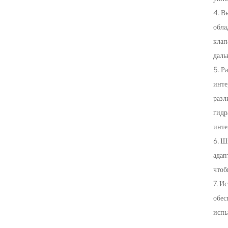
4. В
обла
клап
даль
5. Р
инте
разл
гидр
инте
6. Ш
адап
чтоб
7. И
обес
испы