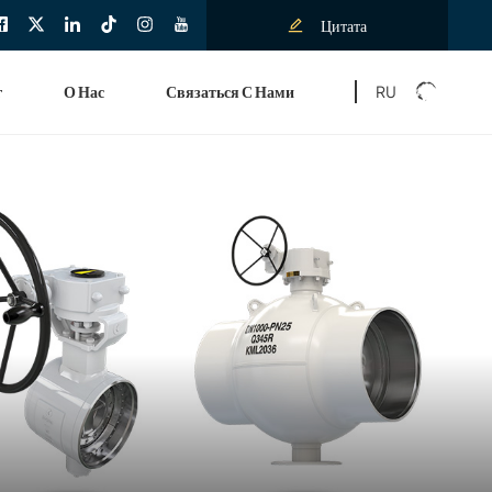
Цитата
RU
г
О Нас
Связаться С Нами