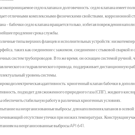
ысокопроницаемое седло клапана и долговечность: седло клапана имеет по
дает отличными комплексными физическими свойствами, коррозионной сто
ана - бабочки седло клапана вращается только, избегая повреждения напол
нейшее продление срока службы.
азличные типы верхних фланцев и исполнительных устройств: низкотемпер
рфейса, таких как соединение с зажимом, соединение с стыковой сваркой и
ичных систем трубопроводов. В то же время, он оснащен системой ручной, 
авлического и гидравлического привода, поддерживает дистанционную раб
ллектуальный уровень системы.
ирокодиэлектрическая адаптивность: криогенный клапан бабочки в дополн
тивность, подходит для сжиженного природного газа (СПГ), жидкого кисло
ы обеспечить стабильную работу в различных криогенных условиях.
спытание на неорганизованные выбросы: для наполнения клапанов в осево
печивающий отсутствие утечки при низких температурах. Конструкция учас
таниям на неорганизованные выбросы API 641.