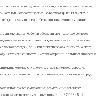
лностью осевую конструкцию, после тщательной термообработки,
йкостью и износостойкостью. Во время открытия и закрытия
нителя действием подъема, обеспечивая надежность уплотнения и
атурные клапаны - бабочки обеспечивают несколько режимов
 соединение с выпуклым ухом для удовлетворения потребностей
червячной передачи, опциями электрического, пневматического,
оту и автоматизацию технических операций, повышает гибкость и
ение к низкотемпературному газу, но также имеет хорошую
рода, жидкого азота и других низкотемпературных жидких сред,
й зоне используется композитный герметичный комплект,
тка шахты соответствует испытаниям типа ISO 15848 - 1 и