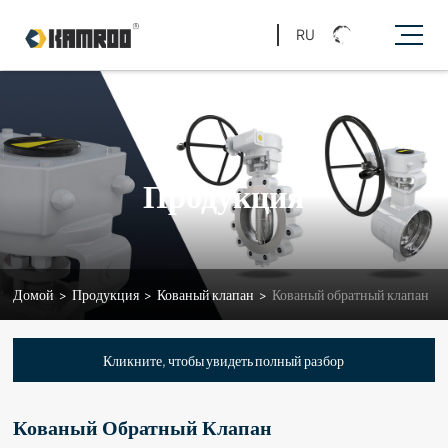
RU
Продукция
Домой
>
Продукция
>
Кованый клапан
>
Кованый обратный клапан
Кликните, чтобы увидеть полный разбор
Кованый Обратный Клапан