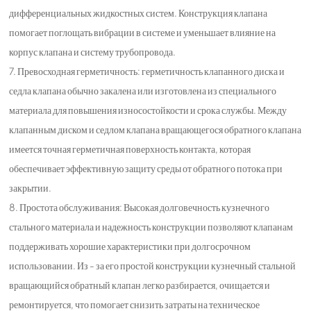
дифференциальных жидкостных систем. Конструкция клапана
помогает поглощать вибрации в системе и уменьшает влияние на
корпус клапана и систему трубопровода.
7. Превосходная герметичность: герметичность клапанного диска и
седла клапана обычно закалена или изготовлена из специального
материала для повышения износостойкости и срока службы. Между
клапанным диском и седлом клапана вращающегося обратного клапана
имеется точная герметичная поверхность контакта, которая
обеспечивает эффективную защиту среды от обратного потока при
закрытии.
8. Простота обслуживания: Высокая долговечность кузнечного
стального материала и надежность конструкции позволяют клапанам
поддерживать хорошие характеристики при долгосрочном
использовании. Из - за его простой конструкции кузнечный стальной
вращающийся обратный клапан легко разбирается, очищается и
ремонтируется, что помогает снизить затраты на техническое