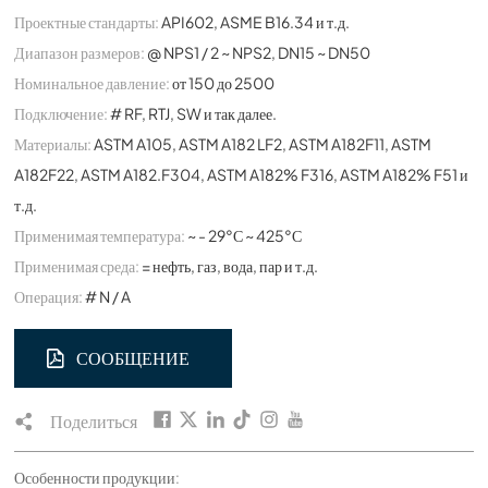
Проектные стандарты:
API602, ASME B16.34 и т.д.
Диапазон размеров:
@ NPS1 / 2 ~ NPS2, DN15 ~ DN50
Номинальное давление:
от 150 до 2500
Подключение:
# RF, RTJ, SW и так далее.
Материалы:
ASTM A105, ASTM A182 LF2, ASTM A182F11, ASTM
A182F22, ASTM A182.F304, ASTM A182% F316, ASTM A182% F51 и
т.д.
Применимая температура:
~ - 29°С ~ 425°С
Применимая среда:
= нефть, газ, вода, пар и т.д.
Операция:
# N / A
СООБЩЕНИЕ
Поделиться
Особенности продукции: