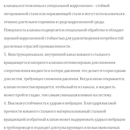
клапаны изготовлены из специальной коррозионно - стойкой
легированной стали или нержавеющей стали и могут использоваться в
течение длительного времени в среде коррозионной среды.
Поверхность клапана подвергается специальной обработке и обладает
хорошей коррозионной стойкостью для удовлетворения потребностей
различных отраслей промышленности.
5. Конструкция канала: внутренний канал кованого стального
вращающегося запорного клапана оптимизирован для снижения
сопротивления жидкости и потери давления, что делает его пригодным
для систем, требующих снижения давления. Когда клапан открывается,
клапан полностью вращается, чтобы выйти из канала, и жидкость
может пройти гладко, тем самым уменьшая влияние на систему.
6. Высокая устойчивость к ударам и вибрации: Благодаря высокой
прочности кованого стального материала кованый стальной
вращающийся обратный клапан может выдерживать удары и вибрации
в трубопроводе и подходит для пульсирующих или высоковольтных