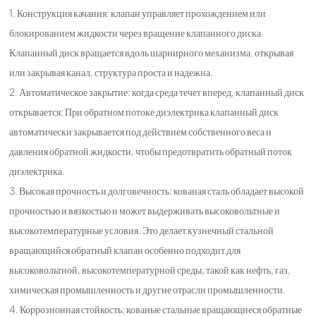
1. Конструкция качания: клапан управляет прохождением или
блокированием жидкости через вращение клапанного диска.
Клапанный диск вращается вдоль шарнирного механизма, открывая
или закрывая канал, структура проста и надежна.
2. Автоматическое закрытие: когда среда течет вперед, клапанный диск
открывается; При обратном потоке диэлектрика клапанный диск
автоматически закрывается под действием собственного веса и
давления обратной жидкости, чтобы предотвратить обратный поток
диэлектрика.
3. Высокая прочность и долговечность: кованая сталь обладает высокой
прочностью и вязкостью и может выдерживать высоковольтные и
высокотемпературные условия. Это делает кузнечный стальной
вращающийся обратный клапан особенно подходит для
высоковольтной, высокотемпературной среды, такой как нефть, газ,
химическая промышленность и другие отрасли промышленности.
4. Коррозионная стойкость: кованые стальные вращающиеся обратные