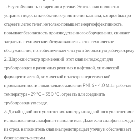
1. Неустойчивость к старению и утечке: Этот клапан полностью
устраняет недостатки обычного уплотнения клапана, которое быстро
стареет и легко течет, не только повышает энергоэффективность,
повышает безопасность производственного оборудования, снижает
затраты на техническое обслуживание и частое техническое
обслуживание, но и обеспечивает чистую и безопасную рабочую среду.
2. Широкий спектр применений: этот клапан подходит для
трубопроводов в различных режимах в нефтяной, химической,
фармацевтической, химической и электроэнергетической
промышленности, номинальное давление PN1.6 ~ 4.0 МПа, рабочая
температура - 29 °C ~ 350 °C, отрезать или соединить
трубопроводную среду.
3. Дизайн двойного уплотнения: конструкция двойного уплотнения с
использованием сильфона + наполнителя. Даже если сильфон выходит
из строя, наполнитель клапана предотвращает утечку и обеспечивает
безопасность системы.