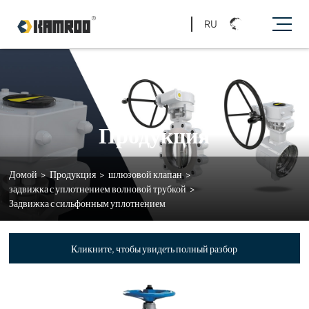
RU
Продукция
Домой
>
Продукция
>
шлюзовой клапан
>
задвижка с уплотнением волновой трубкой
>
Задвижка с сильфонным уплотнением
Кликните, чтобы увидеть полный разбор