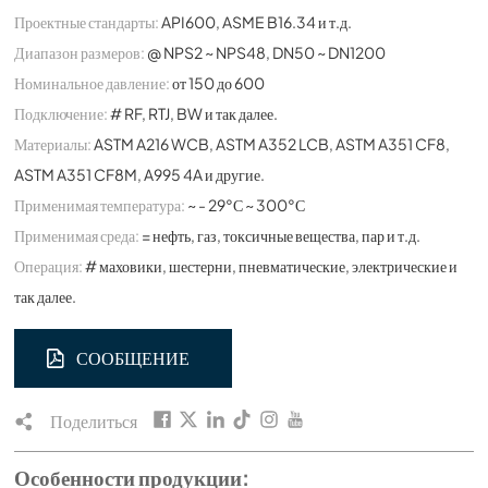
Проектные стандарты:
API600, ASME B16.34 и т.д.
Диапазон размеров:
@ NPS2 ~ NPS48, DN50 ~ DN1200
Номинальное давление:
от 150 до 600
Подключение:
# RF, RTJ, BW и так далее.
Материалы:
ASTM A216 WCB, ASTM A352 LCB, ASTM A351 CF8,
ASTM A351 CF8M, A995 4A и другие.
Применимая температура:
~ - 29°С ~ 300°С
Применимая среда:
= нефть, газ, токсичные вещества, пар и т.д.
Операция:
# маховики, шестерни, пневматические, электрические и
так далее.
СООБЩЕНИЕ
Поделиться
Особенности продукции: