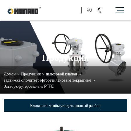
RU
Продукция
Домой
>
Продукция
>
шлюзовой клапан
>
задвижка с политетрафторэтиленовым покрытием
>
Затвор с футеровкой из PTFE
Кликните, чтобы увидеть полный разбор