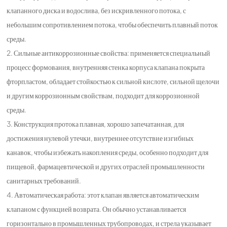
клапанного диска и водослива, без искривленного потока, с
небольшим сопротивлением потока, чтобы обеспечить плавный поток
среды.
2. Сильные антикоррозионные свойства: применяется специальный
процесс формования, внутренняя стенка корпуса клапана покрыта
фторпластом, обладает стойкостью к сильной кислоте, сильной щелочи
и другим коррозионным свойствам, подходит для коррозионной
среды.
3. Конструкция протока плавная, хорошо запечатанная, для
достижения нулевой утечки, внутреннее отсутствие изгибных
канавок, чтобы избежать накопления среды, особенно подходит для
пищевой, фармацевтической и других отраслей промышленности
санитарных требований.
4. Автоматическая работа: этот клапан является автоматическим
клапаном с функцией возврата. Он обычно устанавливается
горизонтально в промышленных трубопроводах, и стрела указывает