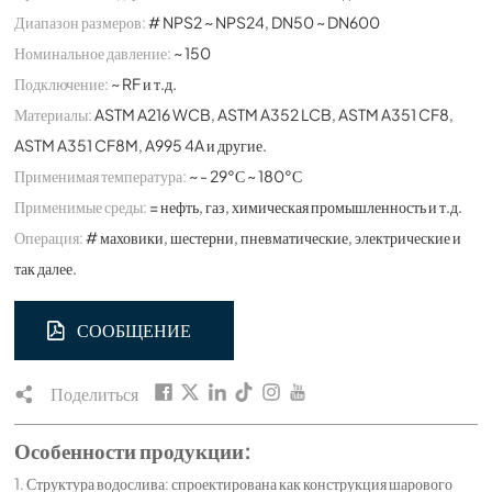
Диапазон размеров:
# NPS2 ~ NPS24, DN50 ~ DN600
Номинальное давление:
~ 150
Подключение:
~ RF и т.д.
Материалы:
ASTM A216 WCB, ASTM A352 LCB, ASTM A351 CF8,
ASTM A351 CF8M, A995 4A и другие.
Применимая температура:
~ - 29°С ~ 180°С
Применимые среды:
= нефть, газ, химическая промышленность и т.д.
Операция:
# маховики, шестерни, пневматические, электрические и
так далее.
СООБЩЕНИЕ
Поделиться
Особенности продукции:
1. Структура водослива: спроектирована как конструкция шарового