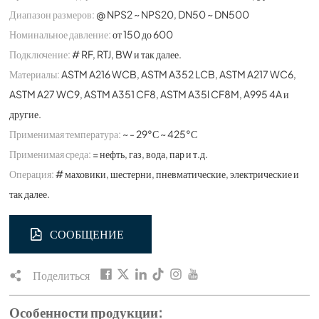
Диапазон размеров:
@ NPS2 ~ NPS20, DN50 ~ DN500
Номинальное давление:
от 150 до 600
Подключение:
# RF, RTJ, BW и так далее.
Материалы:
ASTM A216 WCB, ASTM A352 LCB, ASTM A217 WC6,
ASTM A27 WC9, ASTM A351 CF8, ASTM A35l CF8M, A995 4A и
другие.
Применимая температура:
~ - 29°С ~ 425°С
Применимая среда:
= нефть, газ, вода, пар и т.д.
Операция:
# маховики, шестерни, пневматические, электрические и
так далее.
СООБЩЕНИЕ
Поделиться
Особенности продукции: