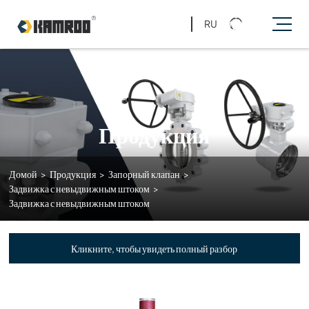
RU
Продукция
Домой
>
Продукция
>
Запорный клапан
>
Задвижка с невыдвижным штоком
>
Задвижка с невыдвижным штоком
Кликните, чтобы увидеть полный разбор