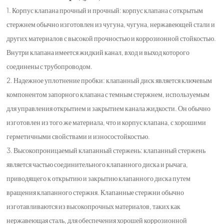
1. Корпус клапана прочный и прочный: корпус клапана с открытым
стержнем обычно изготовлен из чугуна, чугуна, нержавеющей стали и
других материалов с высокой прочностью и коррозионной стойкостью.
Внутри клапана имеется жидкий канал, вход и выход которого
соединены с трубопроводом.
2. Надежное уплотнение пробки: клапанный диск является ключевым
компонентом запорного клапана с темным стержнем, используемым
для управления открытием и закрытием канала жидкости. Он обычно
изготовлен из того же материала, что и корпус клапана, с хорошими
герметичными свойствами и износостойкостью.
3. Высокопроницаемый клапанный стержень: клапанный стержень
является частью соединительного клапанного диска и рычага,
приводящего к открытию и закрытию клапанного диска путем
вращения клапанного стержня. Клапанные стержни обычно
изготавливаются из высокопрочных материалов, таких как
нержавеющая сталь, для обеспечения хорошей коррозионной