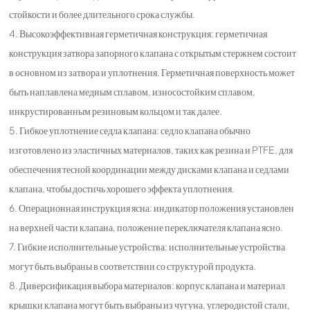
стойкости и более длительного срока службы.
4. Высокоэффективная герметичная конструкция: герметичная
конструкция затвора запорного клапана с открытым стержнем состоит
в основном из затвора и уплотнения. Герметичная поверхность может
быть наплавлена медным сплавом, износостойким сплавом,
инкрустированным резиновым кольцом и так далее.
5. Гибкое уплотнение седла клапана: седло клапана обычно
изготовлено из эластичных материалов, таких как резина и PTFE, для
обеспечения тесной координации между дисками клапана и седлами
клапана, чтобы достичь хорошего эффекта уплотнения.
6. Операционная инструкция ясна: индикатор положения установлен
на верхней части клапана, положение переключателя клапана ясно.
7. Гибкие исполнительные устройства: исполнительные устройства
могут быть выбраны в соответствии со структурой продукта.
8. Диверсификация выбора материалов: корпус клапана и материал
крышки клапана могут быть выбраны из чугуна, углеродистой стали,