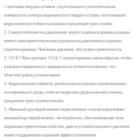
1. наплавка твердых сплавов: седло клапана и уплотнительная
поверхность затвора свариваются из твердого сплава, что повышает
коррозионную стойкость клапана и продлевает срок службы.
2. Самоуплотнение под давлением: корпус клапана и крышка клапана
имеют самогерметичную конструкцию под давлением и надежно
герметизированы. Чем выше давление, тем лучше герметичность.
3. OS & Y Конструкция: OS & Y спроектирована таким образом, чтобы
клапаны открывались и закрывались в четком положении, что
облегчает работу и мониторинг.
4. Коррозионная стойкость: резьба клапана хорошо спроектирована,
изолирована от среды, избегает коррозии среды на резьбе клапана,
продлевает срок службы клапана.
5. Меньший крутящий момент переключения: клапан переключает
меньший крутящий момент, легче работать, обеспечивая при этом
надежные герметичные свойства, даже в условиях высокого давления
может поддерживать хороший эффект уплотнения.