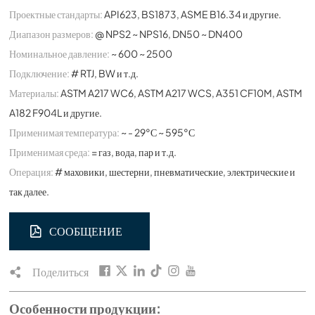
Проектные стандарты:
API623, BS1873, ASME B16.34 и другие.
Диапазон размеров:
@ NPS2 ~ NPS16, DN50 ~ DN400
Номинальное давление:
~ 600 ~ 2500
Подключение:
# RTJ, BW и т.д.
Материалы:
ASTM A217 WC6, ASTM A217 WCS, A351 CF10M, ASTM
A182 F904L и другие.
Применимая температура:
~ - 29°С ~ 595°С
Применимая среда:
= газ, вода, пар и т.д.
Операция:
# маховики, шестерни, пневматические, электрические и
так далее.
СООБЩЕНИЕ
Поделиться
Особенности продукции: