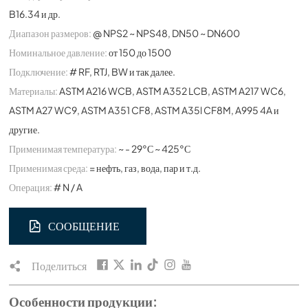
B16.34 и др.
Диапазон размеров:
@ NPS2 ~ NPS48, DN50 ~ DN600
Номинальное давление:
от 150 до 1500
Подключение:
# RF, RTJ, BW и так далее.
Материалы:
ASTM A216 WCB, ASTM A352 LCB, ASTM A217 WC6,
ASTM A27 WC9, ASTM A351 CF8, ASTM A35l CF8M, A995 4A и
другие.
Применимая температура:
~ - 29°С ~ 425°С
Применимая среда:
= нефть, газ, вода, пар и т.д.
Операция:
# N / A
СООБЩЕНИЕ
Поделиться
Особенности продукции: